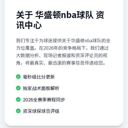
关于 华盛顿nba球队 资
讯中心
我们专注于为球迷提供关于华盛顿nba球队的全
方位覆盖。在2026年的竞争格局下，我们通过
大数据分析、现场记者报道和资深评论员的视
角，将最真实、最迅速的赛事信息传递给您。
毫秒级比分更新
独家战术面板解析
2026全赛季赛程同步
资深球探球员评级