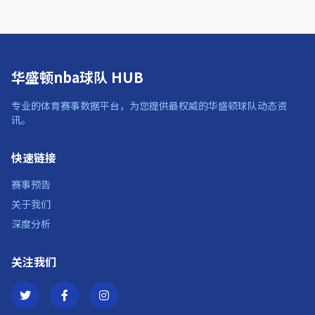
华盛顿nba球队 HUB
专业的体育赛事数据平台，为您提供最权威的华盛顿球队动态资
讯。
快速链接
赛事预告
关于我们
深度分析
关注我们