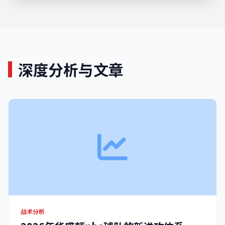
深度分析与文章
战术分析