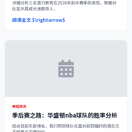
详细分析三名潜力新秀在2026年前半赛季的表现，数据对
比显示其成长速度惊人...
阅读全文 $\rightarrow$
赛程预测
季后赛之路：华盛顿nba球队的胜率分析
结合目前东部排名，我们预测球队在面对前四强时的潜在交
手结果与关键对位...