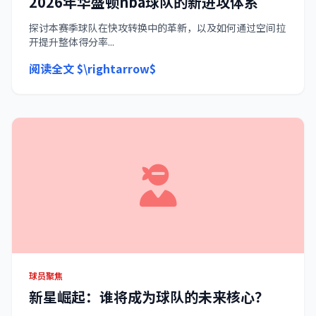
2026年华盛顿nba球队的新进攻体系
探讨本赛季球队在快攻转换中的革新，以及如何通过空间拉
开提升整体得分率...
阅读全文 $\rightarrow$
球员聚焦
新星崛起：谁将成为球队的未来核心？