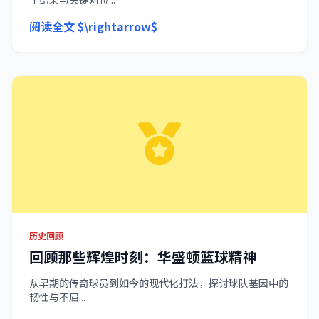
阅读全文 $\rightarrow$
历史回顾
回顾那些辉煌时刻：华盛顿篮球精神
从早期的传奇球员到如今的现代化打法，探讨球队基因中的
韧性与不屈...